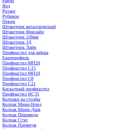
Ранчо
Ярд
Ротанг
Рубикон
Пекин
Штакетник металлический
Штакетник Фрилайн
Штакетник 118мм
Штакетник 3Д
Штакетник Лайн
Профнастил для забора
Европрофиль
Профнастил МП20
Профнастил C15
Профнастил МП10
Профнастил C8
Профнастил C21
Каскадный профнастил
Профнастил НС35
Колпаки на столбы
Колпак Мини-Норд
Колпак Мини-Дым
Колпак Пирамида
Колпак Стэп
Колпак Премиум