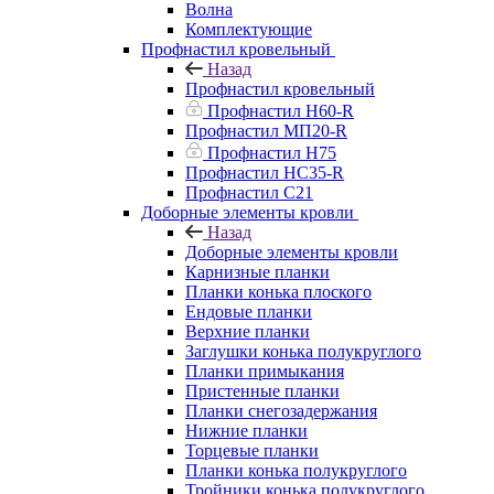
Волна
Комплектующие
Профнастил кровельный
Назад
Профнастил кровельный
Профнастил Н60-R
Профнастил МП20-R
Профнастил Н75
Профнастил НС35-R
Профнастил С21
Доборные элементы кровли
Назад
Доборные элементы кровли
Карнизные планки
Планки конька плоского
Ендовые планки
Верхние планки
Заглушки конька полукруглого
Планки примыкания
Пристенные планки
Планки снегозадержания
Нижние планки
Торцевые планки
Планки конька полукруглого
Тройники конька полукруглого