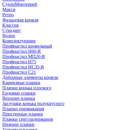
СуперМонтеррей
Макси
Ретро
Фальцевая кровля
Классик
Стандарт
Волна
Комплектующие
Профнастил кровельный
Профнастил Н60-R
Профнастил МП20-R
Профнастил Н75
Профнастил НС35-R
Профнастил С21
Доборные элементы кровли
Карнизные планки
Планки конька плоского
Ендовые планки
Верхние планки
Заглушки конька полукруглого
Планки примыкания
Пристенные планки
Планки снегозадержания
Нижние планки
Торцевые планки