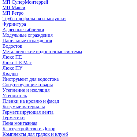
МП СуперМонтеррей
МП Макси
МП Ретро
Труба профильная и заглушки
Фурнитура
Адресные таблички
Модульные ограждения
Панельные ограждения
Водосток
Металлические водосточные системы
Люкс ПЕ
Люкс ПЕ Мат
Люкс ПУ
Квадро
Инструмент для водостока
Сопутствующие товары
Утепление и изоляция
Утеплитель
Пленки на кровлю и фасад
Битумые материалы
Герметизирующая лента
Герметики
Пена монтажная
Благоустройство и Декор
Комплекты для грядок и клумб