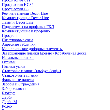
Профнастил С21
Профнастил НС35
Профнастил С8
Реечные панели Decor Line
Комплектующие Decor Line
Ламели Decor Line
Подсистемы на профилях ГКЛ
Комплектующие к профилю
Профиль
Пластиковые окна
Адресные таблички
Металлические доборные элементы
Завершающие планки Бревно / Корабельная доска
Начальные планки
Отливы
Планки углов
Стартовые планки Эльбрус / софит
Стыковочные планки
Фальцевые панели
Заборы и Ограждения
Забор-жалюзи
Блэкаут
Дерби
Дерби M
Родео