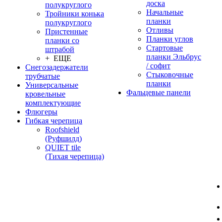
доска
полукруглого
Начальные
Тройники конька
планки
полукруглого
Отливы
Пристенные
Планки углов
планки со
Стартовые
штрабой
планки Эльбрус
+ ЕЩЕ
/ софит
Снегозадержатели
Стыковочные
трубчатые
планки
Универсальные
Фальцевые панели
кровельные
комплектующие
Флюгеры
Гибкая черепица
Roofshield
(Руфшилд)
QUIET tile
(Тихая черепица)