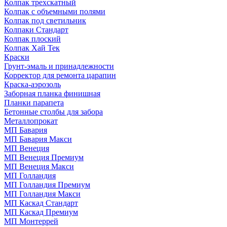
Колпак трехскатный
Колпак с объемными полями
Колпак под светильник
Колпаки Стандарт
Колпак плоский
Колпак Хай Тек
Краски
Грунт-эмаль и принадлежности
Корректор для ремонта царапин
Краска-аэрозоль
Заборная планка финишная
Планки парапета
Бетонные столбы для забора
Металлопрокат
МП Бавария
МП Бавария Макси
МП Венеция
МП Венеция Премиум
МП Венеция Макси
МП Голландия
МП Голландия Премиум
МП Голландия Макси
МП Каскад Стандарт
МП Каскад Премиум
МП Монтеррей