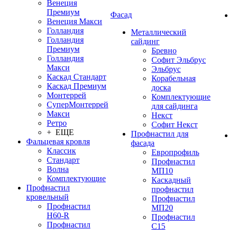
Венеция
Премиум
Фасад
Венеция Макси
Голландия
Металлический
Голландия
сайдинг
Премиум
Бревно
Голландия
Софит Эльбрус
Макси
Эльбрус
Каскад Стандарт
Корабельная
Каскад Премиум
доска
Монтеррей
Комплектующие
СуперМонтеррей
для сайдинга
Макси
Некст
Ретро
Софит Некст
+ ЕЩЕ
Профнастил для
Фальцевая кровля
фасада
Классик
Европрофиль
Стандарт
Профнастил
Волна
МП10
Комплектующие
Каскадный
Профнастил
профнастил
кровельный
Профнастил
Профнастил
МП20
Н60-R
Профнастил
Профнастил
С15