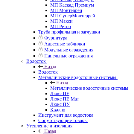
МП Каскад Премиум
МП Монтеррей
МП СуперМонтеррей
МП Макси
МП Ретро
Труба профильная и заглушки
Фурнитура
Адресные таблички
Модульные ограждения
Панельные ограждения
Водосток
Назад
Водосток
Металлические водосточные системы
Назад
Металлические водосточные системы
Люкс ПЕ
Люкс ПЕ Мат
Люкс ПУ
Квадро
Инструмент для водостока
Сопутствующие товары
Утепление и изоляция
Назад