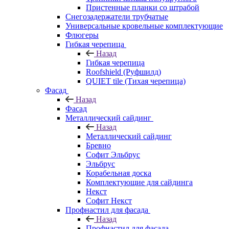
Пристенные планки со штрабой
Снегозадержатели трубчатые
Универсальные кровельные комплектующие
Флюгеры
Гибкая черепица
Назад
Гибкая черепица
Roofshield (Руфшилд)
QUIET tile (Тихая черепица)
Фасад
Назад
Фасад
Металлический сайдинг
Назад
Металлический сайдинг
Бревно
Софит Эльбрус
Эльбрус
Корабельная доска
Комплектующие для сайдинга
Некст
Софит Некст
Профнастил для фасада
Назад
Профнастил для фасада