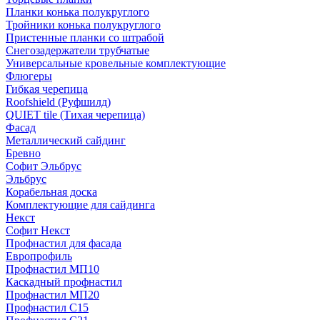
Планки конька полукруглого
Тройники конька полукруглого
Пристенные планки со штрабой
Снегозадержатели трубчатые
Универсальные кровельные комплектующие
Флюгеры
Гибкая черепица
Roofshield (Руфшилд)
QUIET tile (Тихая черепица)
Фасад
Металлический сайдинг
Бревно
Софит Эльбрус
Эльбрус
Корабельная доска
Комплектующие для сайдинга
Некст
Софит Некст
Профнастил для фасада
Европрофиль
Профнастил МП10
Каскадный профнастил
Профнастил МП20
Профнастил С15