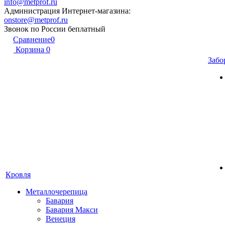
info@metprof.ru
Администрация Интернет-магазина:
onstore@metprof.ru
Звонок по России беплатный
Сравнение
0
Корзина
0
Забо
Кровля
Металлочерепица
Бавария
Бавария Макси
Венеция