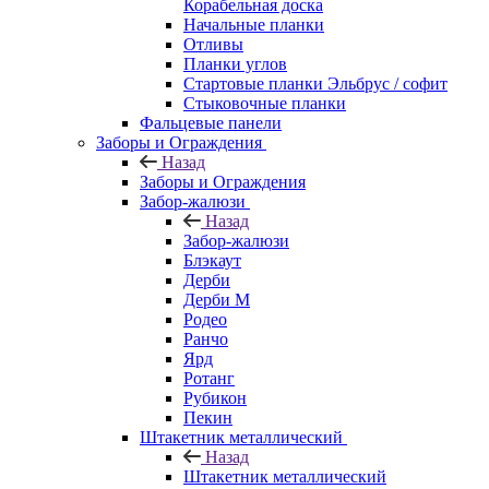
Корабельная доска
Начальные планки
Отливы
Планки углов
Стартовые планки Эльбрус / софит
Стыковочные планки
Фальцевые панели
Заборы и Ограждения
Назад
Заборы и Ограждения
Забор-жалюзи
Назад
Забор-жалюзи
Блэкаут
Дерби
Дерби M
Родео
Ранчо
Ярд
Ротанг
Рубикон
Пекин
Штакетник металлический
Назад
Штакетник металлический