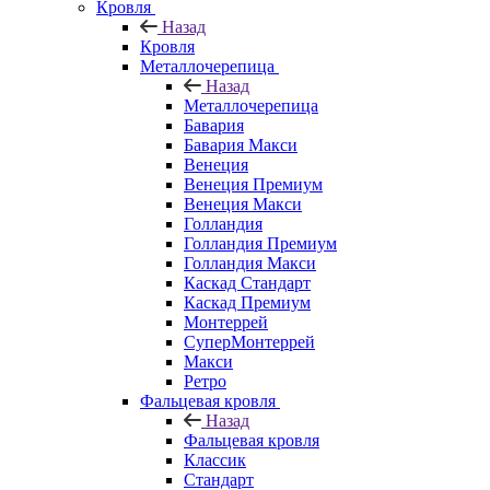
Кровля
Назад
Кровля
Металлочерепица
Назад
Металлочерепица
Бавария
Бавария Макси
Венеция
Венеция Премиум
Венеция Макси
Голландия
Голландия Премиум
Голландия Макси
Каскад Стандарт
Каскад Премиум
Монтеррей
СуперМонтеррей
Макси
Ретро
Фальцевая кровля
Назад
Фальцевая кровля
Классик
Стандарт