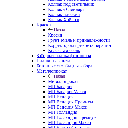
Колпак под светильник
Колпаки Стандарт
Колпак плоский
Колпак Хай Тек
Краски
Назад
Краски
Грунт-эмаль и принадлежности
Корректор для ремонта царапин
Краска-аэрозоль
Заборная планка финишная
Планки парапета
Бетонные столбы для забора
Металлопрокат
Назад
Металлопрокат
МП Бавария
МП Бавария Макси
МП Венеция
МП Венеция Премиум
МП Венеция Макси
МП Голландия
МП Голландия Премиум
МП Голландия Макси
МП Каскад Стандарт