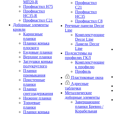
МП20-R
Профнастил
Профнастил Н75
С21
Профнастил
Профнастил
НС35-R
НС35
Профнастил С21
Профнастил С8
Доборные элементы
Реечные панели Decor
кровли
Line
Карнизные
Комплектующие
планки
Decor Line
Планки конька
Ламели Decor
плоского
Line
Ендовые планки
Подсистемы на
Верхние планки
профилях ГКЛ
Заглушки конька
Комплектующие
полукруглого
к профилю
Планки
Профиль
примыкания
Пластиковые окна
Пристенные
Адресные
планки
таблички
Планки
Металлические
снегозадержания
доборные элементы
Нижние планки
Завершающие
Торцевые
планки Бревно /
планки
Корабельная
Планки конька