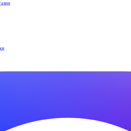
газин
ки