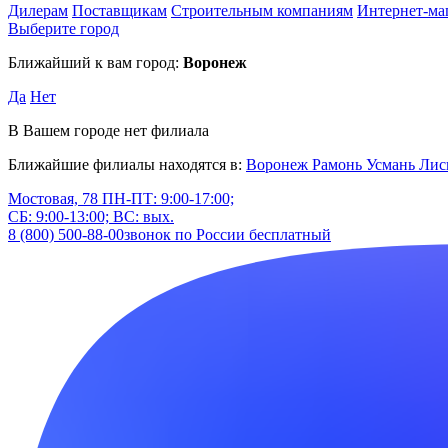
Дилерам
Поставщикам
Строительным компаниям
Интернет-ма
Выберите город
Ближайший к вам город:
Воронеж
Да
Нет
В Вашем городе нет филиала
Ближайшие филиалы находятся в:
Воронеж
Рамонь
Усмань
Лис
Мостовая, 78
ПН-ПТ: 9:00-17:00;
СБ: 9:00-13:00; ВС: вых.
8 (800) 500-88-00
звонок по России бесплатный