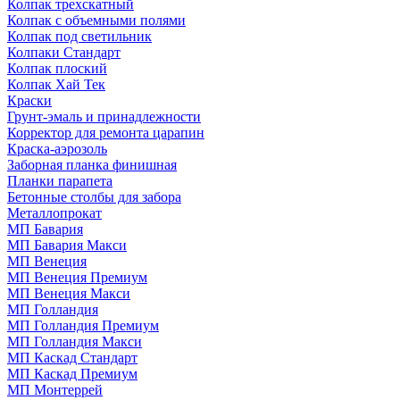
Колпак трехскатный
Колпак с объемными полями
Колпак под светильник
Колпаки Стандарт
Колпак плоский
Колпак Хай Тек
Краски
Грунт-эмаль и принадлежности
Корректор для ремонта царапин
Краска-аэрозоль
Заборная планка финишная
Планки парапета
Бетонные столбы для забора
Металлопрокат
МП Бавария
МП Бавария Макси
МП Венеция
МП Венеция Премиум
МП Венеция Макси
МП Голландия
МП Голландия Премиум
МП Голландия Макси
МП Каскад Стандарт
МП Каскад Премиум
МП Монтеррей