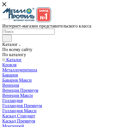
Интернет-магазин представительского класса
Каталог
По всему сайту
По каталогу
Каталог
Кровля
Металлочерепица
Бавария
Бавария Макси
Венеция
Венеция Премиум
Венеция Макси
Голландия
Голландия Премиум
Голландия Макси
Каскад Стандарт
Каскад Премиум
Монтеррей