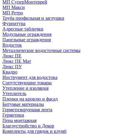
МП СуперМонтеррей
МП Макси
МП Ретро
Труба профильная и заглушки
Фурнитура
Адресные таблички
Модульные ограждения
Панельные ограждения
Водосток
Металлические водосточные системы
Люкс ПЕ
Люкс ПЕ Мат
Люкс ПУ
Квадро
Инструмент для водостока
Сопутствующие товары
Утепление и изоляция
Утеплитель
Пленки на кровлю и фасад
Битумые материалы
Герметизирующая лента
Герметики
Пена монтажная
Благоустройство и Декор
Комплекты для грядок и клумб