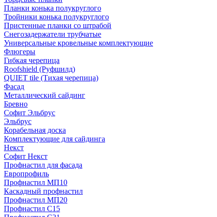
Планки конька полукруглого
Тройники конька полукруглого
Пристенные планки со штрабой
Снегозадержатели трубчатые
Универсальные кровельные комплектующие
Флюгеры
Гибкая черепица
Roofshield (Руфшилд)
QUIET tile (Тихая черепица)
Фасад
Металлический сайдинг
Бревно
Софит Эльбрус
Эльбрус
Корабельная доска
Комплектующие для сайдинга
Некст
Софит Некст
Профнастил для фасада
Европрофиль
Профнастил МП10
Каскадный профнастил
Профнастил МП20
Профнастил С15