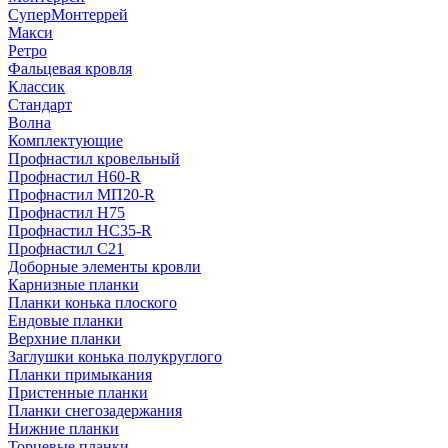
СуперМонтеррей
Макси
Ретро
Фальцевая кровля
Классик
Стандарт
Волна
Комплектующие
Профнастил кровельный
Профнастил Н60-R
Профнастил МП20-R
Профнастил Н75
Профнастил НС35-R
Профнастил С21
Доборные элементы кровли
Карнизные планки
Планки конька плоского
Ендовые планки
Верхние планки
Заглушки конька полукруглого
Планки примыкания
Пристенные планки
Планки снегозадержания
Нижние планки
Торцевые планки