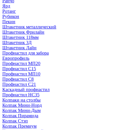
Ранчо
Ярд
Ротанг
Рубикон
Пекин
Штакетник металлический
Штакетник Фрилайн
Штакетник 118мм
Штакетник 3Д
Штакетник Лайн
Профнастил для забора
Европрофиль
Профнастил МП20
Профнастил C15
Профнастил МП10
Профнастил C8
Профнастил C21
Каскадный профнастил
Профнастил НС35
Колпаки на столбы
Колпак Мини-Норд
Колпак Мини-Дым
Колпак Пирамида
Колпак Стэп
Колпак Премиум