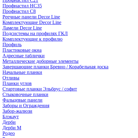
Профнастил С21
Профнастил НС35
Профнастил С8
Реечные панели Decor Line
Комплектующие Decor Line
Ламели Decor Line
Подсистемы на профилях ГКЛ
Комплектующие к профилю
Профиль
Пластиковые окна
Адресные таблички
Металлические доборные элементы
Завершающие планки Бревно / Корабельная доска
Начальные планки
Отливы
Планки углов
Стартовые планки Эльбрус / софит
Стыковочные планки
Фальцевые панели
Заборы и Ограждения
Забор-жалюзи
Блэкаут
Дерби
Дерби M
Родео