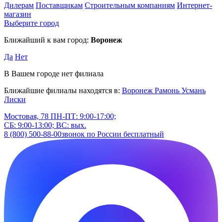
Дилерам
Поставщикам
Строительным компаниям
Интернет-
магазин
Выберите город
Ближайший к вам город:
Воронеж
Да
Нет
В Вашем городе нет филиала
Ближайшие филиалы находятся в:
Воронеж
Рамонь
Усмань
Лиски
Мостовая, 78
ПН-ПТ: 9:00-17:00;
СБ: 9:00-13:00; ВС: вых.
8 (800) 500-88-00
звонок по России бесплатный