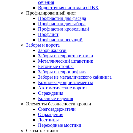
сечения
Водосточная система из ПВХ
Профилированный лист
Профнастил для фасада
Профнастил для забора
Профнастил кровельный
Профлист
Профнастил несущий
Заборы и ворота
Забор жалюзи
Заборы из евроштакетника
Металлический штакетник
Бетонные столбы
Заборы из европрофиля
Заборы из металлического сайдинга
Комплектующие элементы
Автоматические ворота
Ограждения
Кованые изделия
Элементы безопасности кровли
Снегозадержатели
Ограждения
Лестницы
Переходные мостики
Скачать каталог