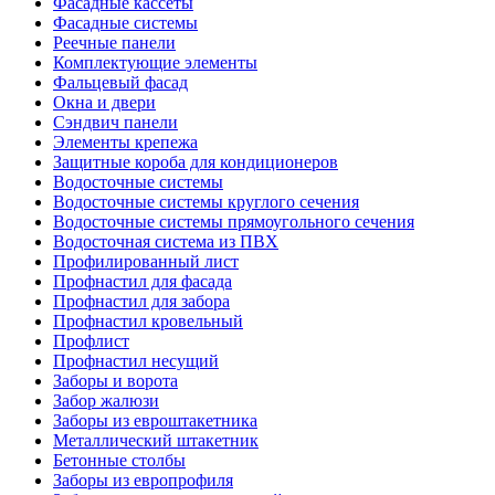
Фасадные кассеты
Фасадные системы
Реечные панели
Комплектующие элементы
Фальцевый фасад
Окна и двери
Сэндвич панели
Элементы крепежа
Защитные короба для кондиционеров
Водосточные системы
Водосточные системы круглого сечения
Водосточные системы прямоугольного сечения
Водосточная система из ПВХ
Профилированный лист
Профнастил для фасада
Профнастил для забора
Профнастил кровельный
Профлист
Профнастил несущий
Заборы и ворота
Забор жалюзи
Заборы из евроштакетника
Металлический штакетник
Бетонные столбы
Заборы из европрофиля