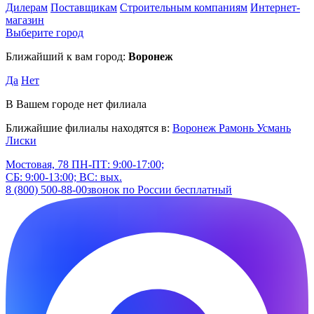
Дилерам
Поставщикам
Строительным компаниям
Интернет-
магазин
Выберите город
Ближайший к вам город:
Воронеж
Да
Нет
В Вашем городе нет филиала
Ближайшие филиалы находятся в:
Воронеж
Рамонь
Усмань
Лиски
Мостовая, 78
ПН-ПТ: 9:00-17:00;
СБ: 9:00-13:00; ВС: вых.
8 (800) 500-88-00
звонок по России бесплатный