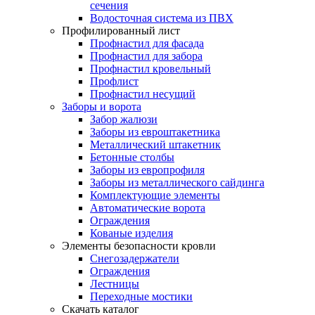
сечения
Водосточная система из ПВХ
Профилированный лист
Профнастил для фасада
Профнастил для забора
Профнастил кровельный
Профлист
Профнастил несущий
Заборы и ворота
Забор жалюзи
Заборы из евроштакетника
Металлический штакетник
Бетонные столбы
Заборы из европрофиля
Заборы из металлического сайдинга
Комплектующие элементы
Автоматические ворота
Ограждения
Кованые изделия
Элементы безопасности кровли
Снегозадержатели
Ограждения
Лестницы
Переходные мостики
Скачать каталог