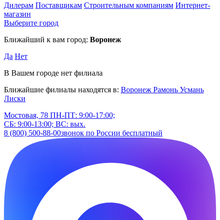
Дилерам
Поставщикам
Строительным компаниям
Интернет-
магазин
Выберите город
Ближайший к вам город:
Воронеж
Да
Нет
В Вашем городе нет филиала
Ближайшие филиалы находятся в:
Воронеж
Рамонь
Усмань
Лиски
Мостовая, 78
ПН-ПТ: 9:00-17:00;
СБ: 9:00-13:00; ВС: вых.
8 (800) 500-88-00
звонок по России бесплатный