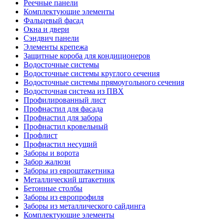
Реечные панели
Комплектующие элементы
Фальцевый фасад
Окна и двери
Сэндвич панели
Элементы крепежа
Защитные короба для кондиционеров
Водосточные системы
Водосточные системы круглого сечения
Водосточные системы прямоугольного сечения
Водосточная система из ПВХ
Профилированный лист
Профнастил для фасада
Профнастил для забора
Профнастил кровельный
Профлист
Профнастил несущий
Заборы и ворота
Забор жалюзи
Заборы из евроштакетника
Металлический штакетник
Бетонные столбы
Заборы из европрофиля
Заборы из металлического сайдинга
Комплектующие элементы