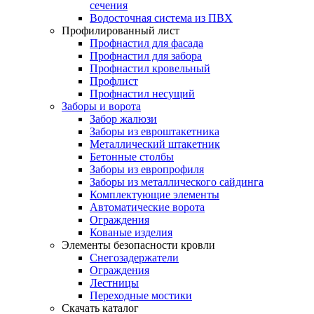
сечения
Водосточная система из ПВХ
Профилированный лист
Профнастил для фасада
Профнастил для забора
Профнастил кровельный
Профлист
Профнастил несущий
Заборы и ворота
Забор жалюзи
Заборы из евроштакетника
Металлический штакетник
Бетонные столбы
Заборы из европрофиля
Заборы из металлического сайдинга
Комплектующие элементы
Автоматические ворота
Ограждения
Кованые изделия
Элементы безопасности кровли
Снегозадержатели
Ограждения
Лестницы
Переходные мостики
Скачать каталог