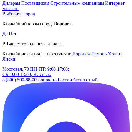
Дилерам
Поставщикам
Строительным компаниям
Интернет-
магазин
Выберите город
Ближайший к вам город:
Воронеж
Да
Нет
В Вашем городе нет филиала
Ближайшие филиалы находятся в:
Воронеж
Рамонь
Усмань
Лиски
Мостовая, 78
ПН-ПТ: 9:00-17:00;
СБ: 9:00-13:00; ВС: вых.
8 (800) 500-88-00
звонок по России бесплатный