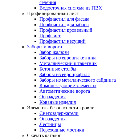
сечения
Водосточная система из ПВХ
Профилированный лист
Профнастил для фасада
Профнастил для забора
Профнастил кровельный
Профлист
Профнастил несущий
Заборы и ворота
Забор жалюзи
Заборы из евроштакетника
Металлический штакетник
Бетонные столбы
Заборы из европрофиля
Заборы из металлического сайдинга
Комплектующие элементы
Автоматические ворота
Ограждения
Кованые изделия
Элементы безопасности кровли
Снегозадержатели
Ограждения
Лестницы
Переходные мостики
Скачать каталог