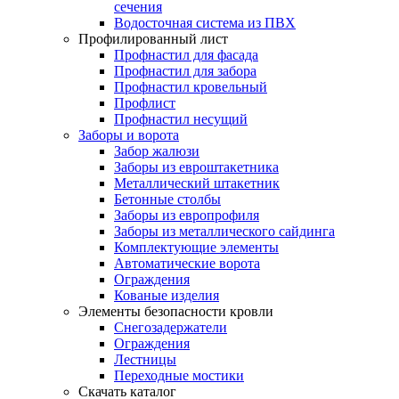
сечения
Водосточная система из ПВХ
Профилированный лист
Профнастил для фасада
Профнастил для забора
Профнастил кровельный
Профлист
Профнастил несущий
Заборы и ворота
Забор жалюзи
Заборы из евроштакетника
Металлический штакетник
Бетонные столбы
Заборы из европрофиля
Заборы из металлического сайдинга
Комплектующие элементы
Автоматические ворота
Ограждения
Кованые изделия
Элементы безопасности кровли
Снегозадержатели
Ограждения
Лестницы
Переходные мостики
Скачать каталог