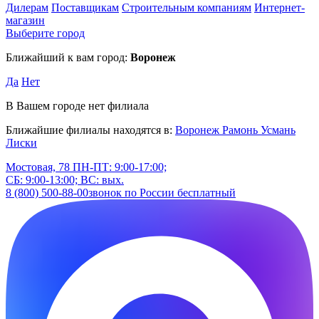
Дилерам
Поставщикам
Строительным компаниям
Интернет-
магазин
Выберите город
Ближайший к вам город:
Воронеж
Да
Нет
В Вашем городе нет филиала
Ближайшие филиалы находятся в:
Воронеж
Рамонь
Усмань
Лиски
Мостовая, 78
ПН-ПТ: 9:00-17:00;
СБ: 9:00-13:00; ВС: вых.
8 (800) 500-88-00
звонок по России бесплатный