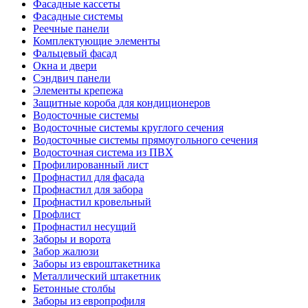
Фасадные кассеты
Фасадные системы
Реечные панели
Комплектующие элементы
Фальцевый фасад
Окна и двери
Сэндвич панели
Элементы крепежа
Защитные короба для кондиционеров
Водосточные системы
Водосточные системы круглого сечения
Водосточные системы прямоугольного сечения
Водосточная система из ПВХ
Профилированный лист
Профнастил для фасада
Профнастил для забора
Профнастил кровельный
Профлист
Профнастил несущий
Заборы и ворота
Забор жалюзи
Заборы из евроштакетника
Металлический штакетник
Бетонные столбы
Заборы из европрофиля