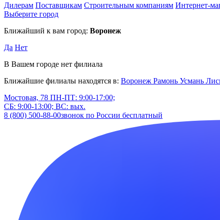
Дилерам
Поставщикам
Строительным компаниям
Интернет-ма
Выберите город
Ближайший к вам город:
Воронеж
Да
Нет
В Вашем городе нет филиала
Ближайшие филиалы находятся в:
Воронеж
Рамонь
Усмань
Лис
Мостовая, 78
ПН-ПТ: 9:00-17:00;
СБ: 9:00-13:00; ВС: вых.
8 (800) 500-88-00
звонок по России бесплатный