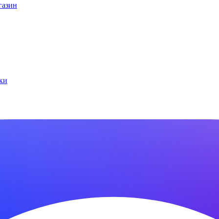
газин
ки