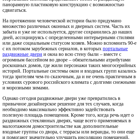
панорамную пластиковую конструкцию с возможностью
сдвигаться.
На протяжении человеческой истории было придумано
множество различных оконных и дверных систем. Часть их
забыта и уже не используется, другие сохранились до наших
дней, ассоциируясь с определенными интерьерными стилями
или даже социальным статусом хозяев. Можно вспомнить 90-е
с их потоком зарубежных сериалов, в которых
портальные
раздвижные двери
и окна во всю стену были – вместе с
огромным бассейном во дворе – обязательными атрибутами
роскошных домов, где жили персонажи таких многосерийных
историй. Портальные системы окон и входных групп казались
тогда зрителям чем-то сказочным, да и не очень практичным в
условиях сурового российского климата с долгими снежными
и морозными зимами.
Однако сегодня раздвижные двери уже превратились в
привычное дизайнерское решение для тех случаев, когда
необходимо максимально эффективно задействовать
полезную площадь помещения. Кроме того, когда речь идет о
раздвижных стеклянных дверях, чаще всего применяемых в
малоэтажном домостроительстве как дополнительные
входные группы со двора, с террасы или веранды, то они еще
и помогают значительно улучшить инсоляцию помещений.