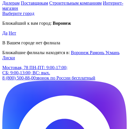
Дилерам
Поставщикам
Строительным компаниям
Интернет-
магазин
Выберите город
Ближайший к вам город:
Воронеж
Да
Нет
В Вашем городе нет филиала
Ближайшие филиалы находятся в:
Воронеж
Рамонь
Усмань
Лиски
Мостовая, 78
ПН-ПТ: 9:00-17:00;
СБ: 9:00-13:00; ВС: вых.
8 (800) 500-88-00
звонок по России бесплатный