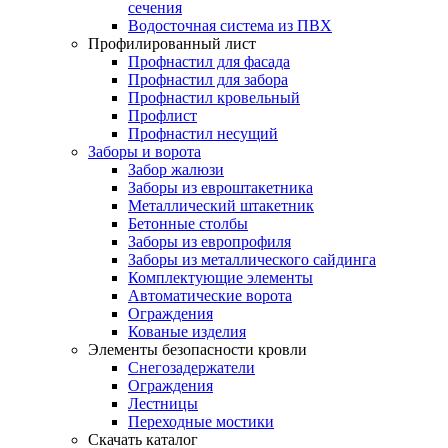
сечения
Водосточная система из ПВХ
Профилированный лист
Профнастил для фасада
Профнастил для забора
Профнастил кровельный
Профлист
Профнастил несущий
Заборы и ворота
Забор жалюзи
Заборы из евроштакетника
Металлический штакетник
Бетонные столбы
Заборы из европрофиля
Заборы из металлического сайдинга
Комплектующие элементы
Автоматические ворота
Ограждения
Кованые изделия
Элементы безопасности кровли
Снегозадержатели
Ограждения
Лестницы
Переходные мостики
Скачать каталог