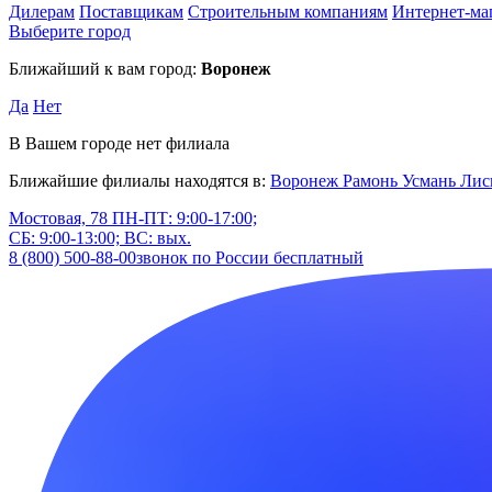
Дилерам
Поставщикам
Строительным компаниям
Интернет-ма
Выберите город
Ближайший к вам город:
Воронеж
Да
Нет
В Вашем городе нет филиала
Ближайшие филиалы находятся в:
Воронеж
Рамонь
Усмань
Лис
Мостовая, 78
ПН-ПТ: 9:00-17:00;
СБ: 9:00-13:00; ВС: вых.
8 (800) 500-88-00
звонок по России бесплатный