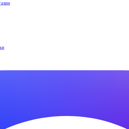
газин
ки