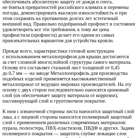
обеспечивать абсолютную защиту от дождя и снега,
не бояться превратностей российского климата и перемены
погоды, демонстрировать высокую износостойкость и при
этом сохранять на протяжении долгих лет эстетичный
внешний вид. Правильно подобранный профлист в состоянии
удовлетворить все эти требования, к тому же цена
профнастила (профлиста) делает его одним из самых
привлекательных вариантом для устройства кровли.
Прежде всего, характеристики готовой конструкции
с использованием металлопрофиля для крыши достигаются
за счет сложной многослойной структуры самого материала.
Основу его составляет стальной лист толщиной от 0,45
до 0,7 мм — на заводе Металлоопрофиль для производства
подобных изделий применяется высококачественный
металлопрокат от ведущих мировых производителей. На эту
основу с двух сторон последовательно наносятся цинковый
слой (он обеспечивает защиту материала от коррозии),
пассивирующий слой и грунтовочное покрытие.
К ним с изнаночной стороны листа наносится защитный слой
лака, а с лицевой стороны наносится полимерный защитный
слой с применением различных современных материалов:
пурала, полиэстера, ПВХ-пластизоля, ПВДФ и других. Задача
полимерного покрытия — защитить глубже лежащие слои