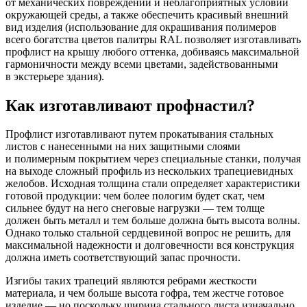
от механических повреждений и неблагоприятных условий
окружающей среды, а также обеспечить красивый внешний
вид изделия (использование для окрашивания полимеров
всего богатства цветов палитры RAL позволяет изготавливать
профлист на крышу любого оттенка, добиваясь максимальной
гармоничности между всеми цветами, задействованными
в экстерьере здания).
Как изготавливают профнастил?
Профлист изготавливают путем прокатывания стальных
листов с нанесенными на них защитными слоями
и полимерным покрытием через специальные станки, получая
на выходе сложный профиль из нескольких трапециевидных
желобов. Исходная толщина стали определяет характеристики
готовой продукции: чем более пологим будет скат, чем
сильнее будут на него снеговые нагрузки — тем толще
должен быть металл и тем больше должна быть высота волны.
Однако только стальной сердцевиной вопрос не решить, для
максимальной надежности и долговечности вся конструкция
должна иметь соответствующий запас прочности.
Изгибы таких трапеций являются ребрами жесткости
материала, и чем больше высота гофра, тем жестче готовое
изделие — но поскольку ширина стального листа изначально