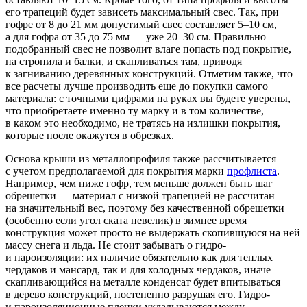
его трапеций будет зависеть максимальный свес. Так, при
гофре от 8 до 21 мм допустимый свес составляет 5–10 см,
а для гофра от 35 до 75 мм — уже 20–30 см. Правильно
подобранный свес не позволит влаге попасть под покрытие,
на стропила и балки, и скапливаться там, приводя
к загниванию деревянных конструкций. Отметим также, что
все расчеты лучше производить еще до покупки самого
материала: с точными цифрами на руках вы будете уверены,
что приобретаете именно ту марку и в том количестве,
в каком это необходимо, не тратясь на излишки покрытия,
которые после окажутся в обрезках.
Основа крыши из металлопрофиля также рассчитывается
с учетом предполагаемой для покрытия марки
профлиста
.
Например, чем ниже гофр, тем меньше должен быть шаг
обрешетки — материал с низкой трапецией не рассчитан
на значительный вес, поэтому без качественной обрешетки
(особенно если угол ската невелик) в зимнее время
конструкция может просто не выдержать скопившуюся на ней
массу снега и льда. Не стоит забывать о гидро-
и пароизоляции: их наличие обязательно как для теплых
чердаков и мансард, так и для холодных чердаков, иначе
скапливающийся на металле конденсат будет впитываться
в дерево конструкций, постепенно разрушая его. Гидро-
и пароизоляционные пленки укладываются между