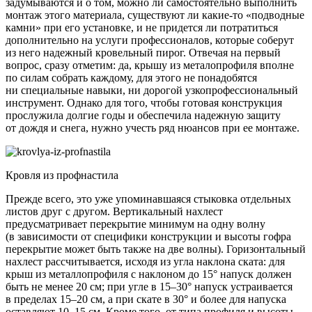
задумываются и о том, можно ли самостоятельно выполнить
монтаж этого материала, существуют ли какие-то «подводные
камни» при его установке, и не придется ли потратиться
дополнительно на услуги профессионалов, которые соберут
из него надежный кровельный пирог. Отвечая на первый
вопрос, сразу отметим: да, крышу из металопрофиля вполне
по силам собрать каждому, для этого не понадобятся
ни специальные навыки, ни дорогой узкопрофессиональный
инструмент. Однако для того, чтобы готовая конструкция
прослужила долгие годы и обеспечила надежную защиту
от дождя и снега, нужно учесть ряд нюансов при ее монтаже.
Кровля из профнастила
Прежде всего, это уже упоминавшаяся стыковка отдельных
листов друг с другом. Вертикальный нахлест
предусматривает перекрытие минимум на одну волну
(в зависимости от специфики конструкции и высоты гофра
перекрытие может быть также на две волны). Горизонтальный
нахлест рассчитывается, исходя из угла наклона ската: для
крыш из металлопрофиля с наклоном до 15° напуск должен
быть не менее 20 см; при угле в 15–30° напуск устраивается
в пределах 15–20 см, а при скате в 30° и более для напуска
оставляют 10–15 см. Кроме того, от типа профиля и высоты