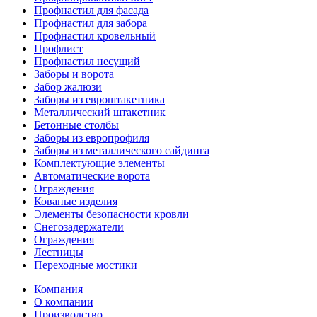
Профнастил для фасада
Профнастил для забора
Профнастил кровельный
Профлист
Профнастил несущий
Заборы и ворота
Забор жалюзи
Заборы из евроштакетника
Металлический штакетник
Бетонные столбы
Заборы из европрофиля
Заборы из металлического сайдинга
Комплектующие элементы
Автоматические ворота
Ограждения
Кованые изделия
Элементы безопасности кровли
Снегозадержатели
Ограждения
Лестницы
Переходные мостики
Компания
О компании
Производство