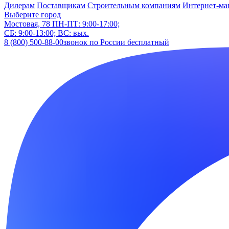
Дилерам
Поставщикам
Строительным компаниям
Интернет-ма
Выберите город
Мостовая, 78
ПН-ПТ: 9:00-17:00;
СБ: 9:00-13:00; ВС: вых.
8 (800) 500-88-00
звонок по России бесплатный